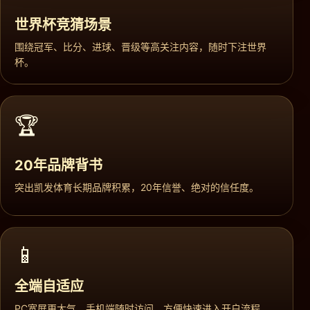
世界杯竞猜场景
围绕冠军、比分、进球、晋级等高关注内容，随时下注世界
杯。
🏆
20年品牌背书
突出凯发体育长期品牌积累，20年信誉、绝对的信任度。
📱
全端自适应
PC宽屏更大气，手机端随时访问，方便快速进入开户流程。