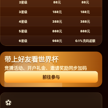
2星级
88元
88元
3星级
188元
188元
4星级
388元
388元
5星级
888元
888元
6星级
988元
0.1%洗码返额
带上好友看世界杯
竞猜活动、开户礼金、邀请奖励同步加码
前往参与
⚽