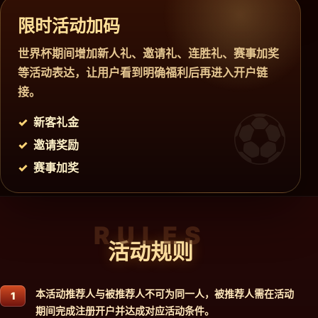
限时活动加码
世界杯期间增加新人礼、邀请礼、连胜礼、赛事加奖
等活动表达，让用户看到明确福利后再进入开户链
接。
新客礼金
邀请奖励
赛事加奖
RULES
活动规则
本活动推荐人与被推荐人不可为同一人，被推荐人需在活动
1
期间完成注册开户并达成对应活动条件。