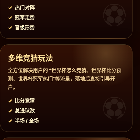
热门对阵
冠军走势
晋级形势
多维竞猜玩法
全方位解决用户的 “世界杯怎么竞猜、世界杯比分预
测、世界杯冠军热门”等流量，落地后直接引导开
户。
比分竞猜
总进球数
半场 / 全场