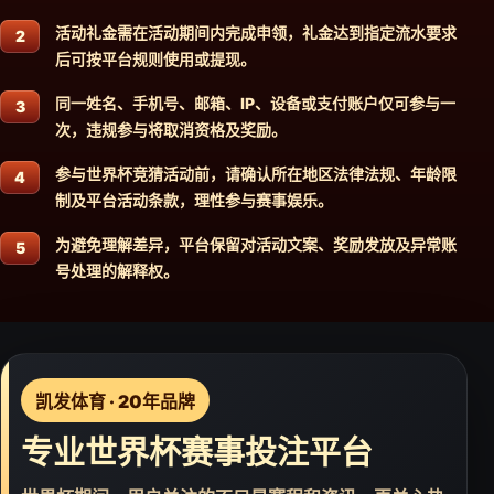
活动礼金需在活动期间内完成申领，礼金达到指定流水要求
2
后可按平台规则使用或提现。
同一姓名、手机号、邮箱、IP、设备或支付账户仅可参与一
3
次，违规参与将取消资格及奖励。
参与世界杯竞猜活动前，请确认所在地区法律法规、年龄限
4
制及平台活动条款，理性参与赛事娱乐。
为避免理解差异，平台保留对活动文案、奖励发放及异常账
5
号处理的解释权。
凯发体育 · 20年品牌
专业世界杯赛事投注平台